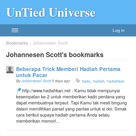
UnTied Universe
Log in
Bookmarks
Johannesen Scott
Johannesen Scott's bookmarks
Beberapa Trick Memberi Hadiah Pertama
untuk Pacar
By
Johannesen Scott
5 days ago
kado
hadiah
hadiahkan
http://www.hadiahkan.net - Kamu tidak mempunyai
kesempatan ke-2 untuk memberikan kado perdana yang
dapat membuatnya terpaut. Tapi Kamu tak mesti bingung
dalam memilihkan parsel yang pantas untuk si doi. Simak
cara berikut supaya hadiah pertama Anda selalu
memberikan memori...