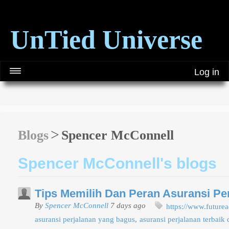
UnTied Universe
Log in
Blogs
Spencer McConnell
Spencer McConnell's blogs
Tips Memilih Dan Peran Asuransi Pe
By
Spencer McConnell
7 days ago
https://www.future
asuransi perjalanan yang bagus
asuransi perjalanan terbaik 