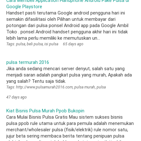
Cara Membeli Application Handphone Android Pake Pulsa di
Google Playstore
Handset pasti terutama Google android pengguna hari ini
semakin difasilitasi oleh Pilihan untuk membayar dari
potongan dari pulsa ponsel Android app pada Google Ambil
Toko . ponsel Android handset pengguna akhir hari ini tidak
lebih lama perlu memiliki ke memutuskan un...
Tags: pulsa, beli pulsa, isi pulsa
65 days ago
pulsa termurah 2016
Jika anda sedang mencari server denyut, salah satu yang
menjadi saran adalah pangkat pulsa yang murah, Apakah ada
yang salah? Tentu saja tidak.
Tags: http://www.pulsamurah2016.com, pulsa murah, pulsa
47 days ago
Kiat Bisnis Pulsa Murah Ppob Bukopin
Cara Mulai Bisnis Pulsa Gratis Mau sistem sukses bisnis
pulsa ppob rule utama untuk para pemula adalah menemukan
merchant/wholesaler pulsa (fisik/elektrik) rule nomor satu,
jujur beta sering membaca berita tentang penipuan pulsa