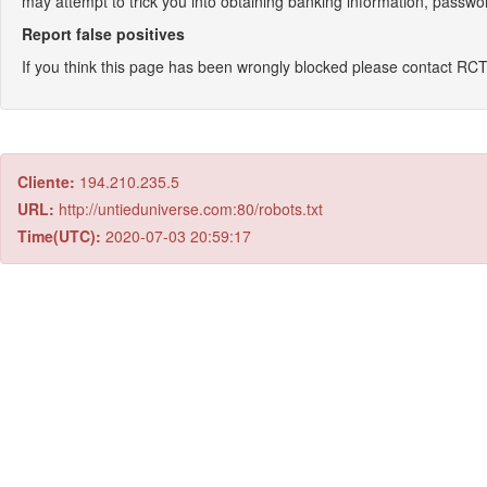
may attempt to trick you into obtaining banking information, passwor
Report false positives
If you think this page has been wrongly blocked please contact RC
Cliente:
194.210.235.5
URL:
http://untieduniverse.com:80/robots.txt
Time(UTC):
2020-07-03 20:59:17