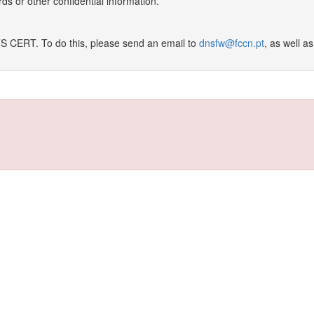
ds or other confidential information.
TS CERT. To do this, please send an email to
dnsfw@fccn.pt
, as well a